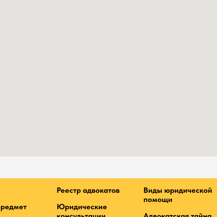
Реестр адвокатов
Виды юридической
помощи
предмет
Юридические
консультации
Адвокатская тайна